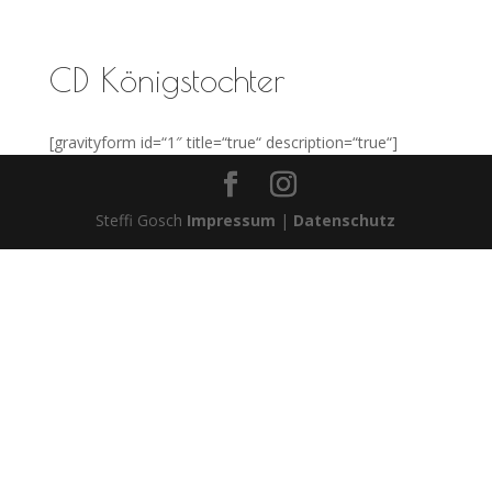
CD Königstochter
[gravityform id=“1″ title=“true“ description=“true“]
Steffi Gosch
Impressum
|
Datenschutz